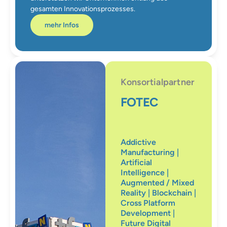
gesamten Innovationsprozesses.
mehr Infos
Konsortialpartner
FOTEC
Addictive
Manufacturing |
Artificial
Intelligence |
Augmented / Mixed
Reality | Blockchain |
Cross Platform
Development |
Future Digital