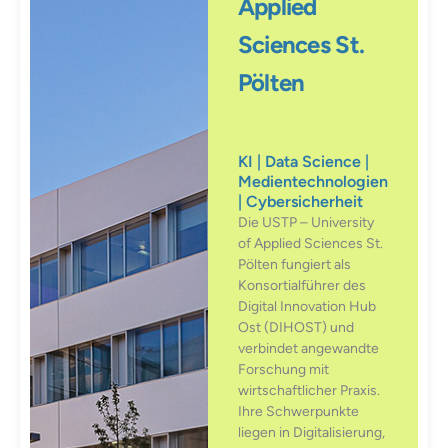
Applied
Sciences St.
Pölten
KI | Data Science |
Medientechnologien
| Cybersicherheit
Die USTP – University
of Applied Sciences St.
Pölten fungiert als
Konsortialführer des
Digital Innovation Hub
Ost (DIHOST) und
verbindet angewandte
Forschung mit
wirtschaftlicher Praxis.
Ihre Schwerpunkte
liegen in Digitalisierung,