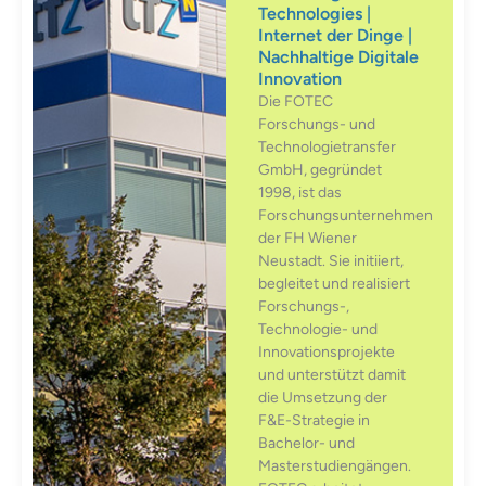
Technologies |
Internet der Dinge |
Nachhaltige Digitale
Innovation
Die FOTEC
Forschungs- und
Technologietransfer
GmbH, gegründet
1998, ist das
Forschungsunternehmen
der FH Wiener
Neustadt. Sie initiiert,
begleitet und realisiert
Forschungs-,
Technologie- und
Innovationsprojekte
und unterstützt damit
die Umsetzung der
F&E-Strategie in
Bachelor- und
Masterstudiengängen.