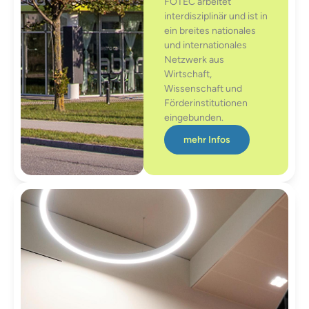
FOTEC arbeitet
interdisziplinär und ist in
ein breites nationales
und internationales
Netzwerk aus
Wirtschaft,
Wissenschaft und
Förderinstitutionen
eingebunden.
mehr Infos