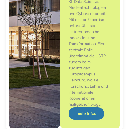
KI, Data Science,
Medientechnologien
und Cybersicherheit.
Mit dieser Expertise
unterstützt sie
Unternehmen bei
Innovation und
Transformation. Eine
zentrale Rolle
übernimmt die USTP
zudem beim
zukünftigen
Europacampus
Hainburg, wo sie
Forschung, Lehre und
internationale
Kooperationen
maßgeblich prägt.
mehr Infos