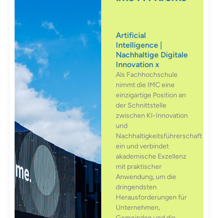
Artificial
Intelligence |
Nachhaltige Digitale
Innovation x
Als Fachhochschule
nimmt die IMC eine
einzigartige Position an
der Schnittstelle
zwischen KI-Innovation
und
Nachhaltigkeitsführerschaft
ein und verbindet
akademische Exzellenz
mit praktischer
Anwendung, um die
dringendsten
Herausforderungen für
Unternehmen,
Gemeinden und die