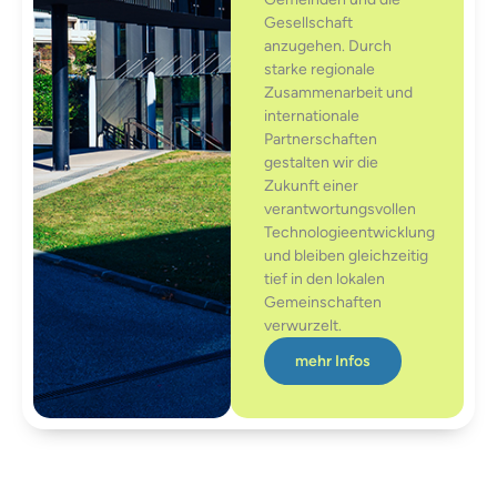
Gesellschaft
anzugehen. Durch
starke regionale
Zusammenarbeit und
internationale
Partnerschaften
gestalten wir die
Zukunft einer
verantwortungsvollen
Technologieentwicklung
und bleiben gleichzeitig
tief in den lokalen
Gemeinschaften
verwurzelt.
mehr Infos