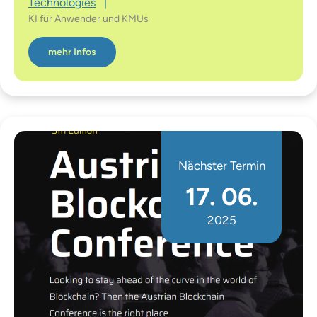
Technologies
|
KI für Anwender und KMUs
mehr Infos
Nächster Termin
17. 06.
2025