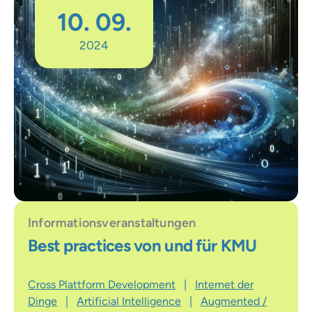
10. 09.
2024
Informationsveranstaltungen
Best practices von und für KMU
Cross Plattform Development
|
Internet der
Dinge
|
Artificial Intelligence
|
Augmented /