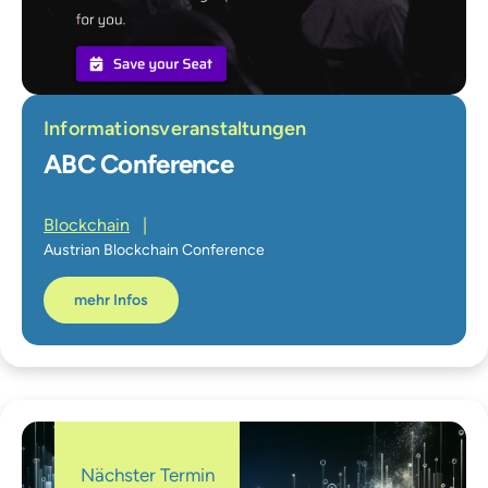
Informationsveranstaltungen
ABC Conference
Blockchain
|
Austrian Blockchain Conference
mehr Infos
Nächster Termin