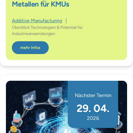
Metallen für KMUs
Additive Manufacturing
|
Überblick Technologien & Potential für
Industrieanwendungen
mehr Infos
Nächster Termin
29. 04.
2026