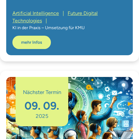
Artificial Intelligence
|
Future Digital
Technologies
|
KI in der Praxis – Umsetzung für KMU
mehr Infos
Nächster Termin
09. 09.
2025