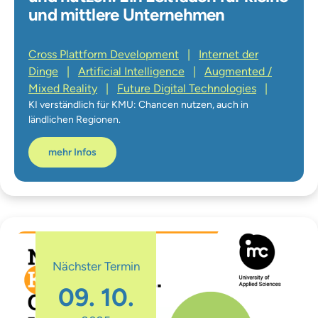
und mittlere Unternehmen
Cross Plattform Development
|
Internet der
Dinge
|
Artificial Intelligence
|
Augmented /
Mixed Reality
|
Future Digital Technologies
|
KI verständlich für KMU: Chancen nutzen, auch in
ländlichen Regionen.
mehr Infos
Nächster Termin
09. 10.