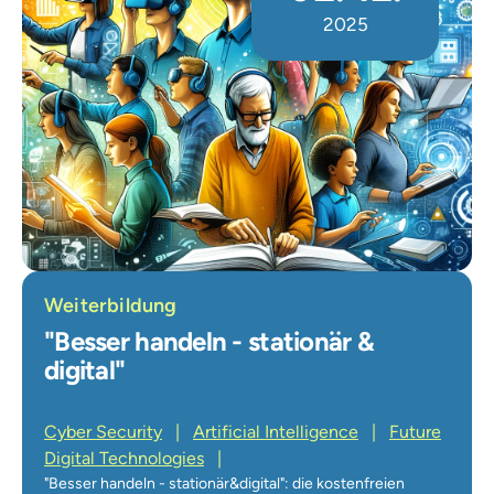
2025
Weiterbildung
"Besser handeln - stationär &
digital"
Cyber Security
|
Artificial Intelligence
|
Future
Digital Technologies
|
"Besser handeln - stationär&digital": die kostenfreien