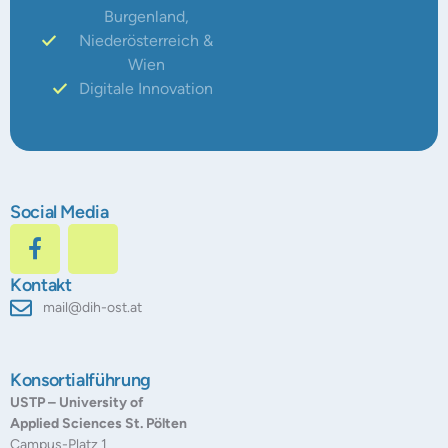
Burgenland,
Niederösterreich &
Wien
Digitale Innovation
Social Media
Kontakt
mail@dih-ost.at
Konsortialführung
USTP – University of
Applied Sciences St. Pölten
Campus-Platz 1